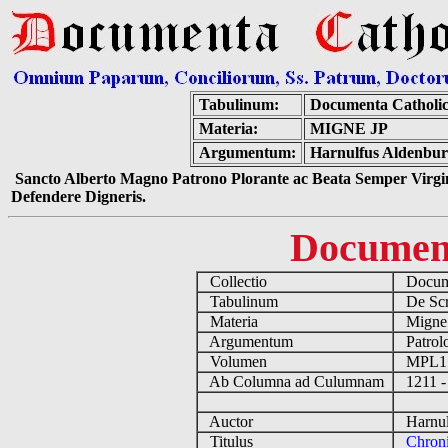
Tabulinum:
Documenta Catholi
Materia:
MIGNE JP
Argumentum:
Harnulfus Aldenburg
Sancto Alberto Magno Patrono Plorante ac Beata Semper Virgin
Defendere Digneris.
Documen
Collectio
Docume
Tabulinum
De Scri
Materia
Migne
Argumentum
Patrolo
Volumen
MPL1
Ab Columna ad Culumnam
1211 -
Auctor
Harnulf
Titulus
Chroni