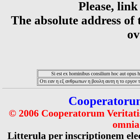
Please, link
The absolute address of 
ov
Si est ex hominibus consilium hoc aut opus hoc
Οτι εαν η εξ ανθρωπων η βουλη αυτη η το εργον τ
Cooperatorum 
© 2006 Cooperatorum Veritatis
omnia 
Litterula per inscriptionem 