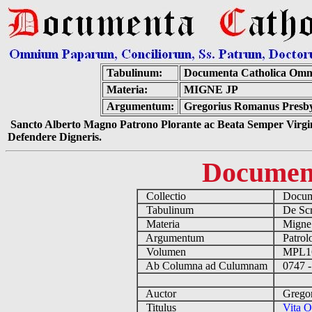
Tabulinum:
Documenta Catholica Omn
Materia:
MIGNE JP
Argumentum:
Gregorius Romanus Presbyt
Sancto Alberto Magno Patrono Plorante ac Beata Semper Virgin
Defendere Digneris.
Documen
Collectio
Docume
Tabulinum
De Scri
Materia
Migne
Argumentum
Patrolo
Volumen
MPL1
Ab Columna ad Culumnam
0747 -
Auctor
Gregori
Titulus
Vita O