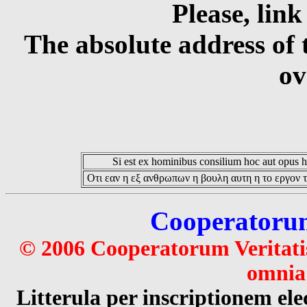
Please, link
The absolute address of 
ov
Si est ex hominibus consilium hoc aut opus hoc
Οτι εαν η εξ ανθρωπων η βουλη αυτη η το εργον τ
Cooperatorum 
© 2006 Cooperatorum Veritatis
omnia 
Litterula per inscriptionem 