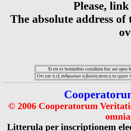
Please, link
The absolute address of 
ov
Si est ex hominibus consilium hoc aut opus hoc
Οτι εαν η εξ ανθρωπων η βουλη αυτη η το εργον τ
Cooperatorum 
© 2006 Cooperatorum Veritatis
omnia 
Litterula per inscriptionem 