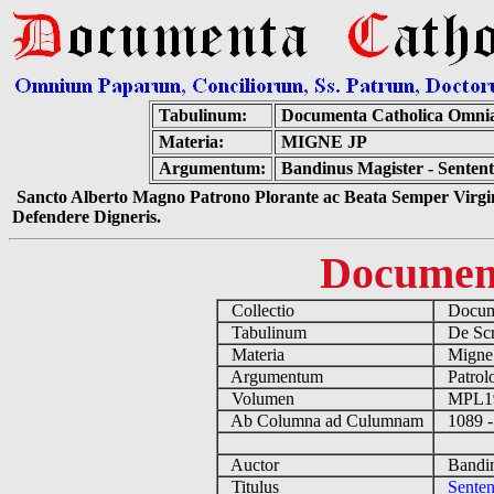
Tabulinum:
Documenta Catholica Omni
Materia:
MIGNE JP
Argumentum:
Bandinus Magister - Sentent
Sancto Alberto Magno Patrono Plorante ac Beata Semper Virgin
Defendere Digneris.
Documen
Collectio
Docume
Tabulinum
De Scri
Materia
Migne
Argumentum
Patrolo
Volumen
MPL1
Ab Columna ad Culumnam
1089 -
Auctor
Bandinu
Titulus
Senten