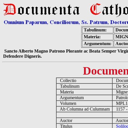
Tabulinum:
Docum
Materia:
MIGN
Argumentum:
Auctor
Sancto Alberto Magno Patrono Plorante ac Beata Semper Virgin
Defendere Digneris.
Documen
Collectio
Docume
Tabulinum
De Scri
Materia
Migne
Argumentum
Patrolo
Volumen
MPL1
Ab Columna ad Culumnam
1157 -
Auctor
Auctor 
Titulus
Solilo