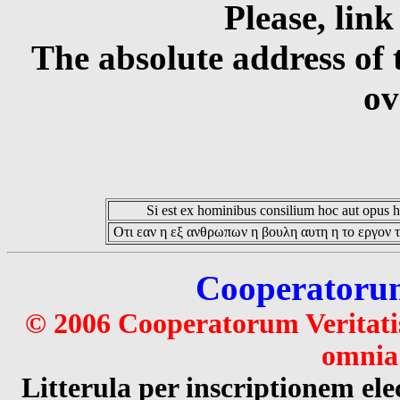
Please, link
The absolute address of 
ov
Si est ex hominibus consilium hoc aut opus hoc
Οτι εαν η εξ ανθρωπων η βουλη αυτη η το εργον τ
Cooperatorum 
© 2006 Cooperatorum Veritatis
omnia 
Litterula per inscriptionem 