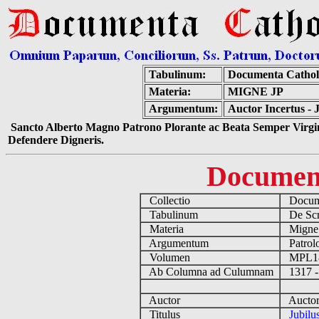
Tabulinum:
Documenta Cathol
Materia:
MIGNE JP
Argumentum:
Auctor Incertus -
Sancto Alberto Magno Patrono Plorante ac Beata Semper Virgin
Defendere Digneris.
Documen
Collectio
Docume
Tabulinum
De Scri
Materia
Migne
Argumentum
Patrolo
Volumen
MPL1
Ab Columna ad Culumnam
1317 -
Auctor
Auctor 
Titulus
Jubilu