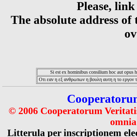
Please, link
The absolute address of 
ov
Si est ex hominibus consilium hoc aut opus hoc
Οτι εαν η εξ ανθρωπων η βουλη αυτη η το εργον τ
Cooperatorum 
© 2006 Cooperatorum Veritatis
omnia 
Litterula per inscriptionem 