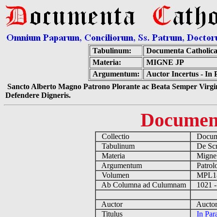
Tabulinum:
Documenta Catholic
Materia:
MIGNE JP
Argumentum:
Auctor Incertus - In 
Sancto Alberto Magno Patrono Plorante ac Beata Semper Virgin
Defendere Digneris.
Documen
Collectio
Docume
Tabulinum
De Scri
Materia
Migne
Argumentum
Patrolo
Volumen
MPL1
Ab Columna ad Culumnam
1021 -
Auctor
Auctor 
Titulus
In Par