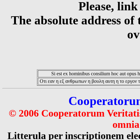
Please, link
The absolute address of 
ov
Si est ex hominibus consilium hoc aut opus hoc
Οτι εαν η εξ ανθρωπων η βουλη αυτη η το εργον τ
Cooperatorum 
© 2006 Cooperatorum Veritatis
omnia 
Litterula per inscriptionem 