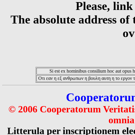
Please, link
The absolute address of 
ov
Si est ex hominibus consilium hoc aut opus hoc
Οτι εαν η εξ ανθρωπων η βουλη αυτη η το εργον τ
Cooperatorum 
© 2006 Cooperatorum Veritatis
omnia 
Litterula per inscriptionem 