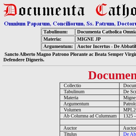
Tabulinum:
Documenta Catholica Omni
Materia:
MIGNE JP
Argumentum:
Auctor Incertus - De Abbati
Sancto Alberto Magno Patrono Plorante ac Beata Semper Virgin
Defendere Digneris.
Documen
Collectio
Docume
Tabulinum
De Scri
Materia
Migne
Argumentum
Patrolo
Volumen
MPL2
Ab Columna ad Culumnam
1325 -
Auctor
Auctor 
Titulus
De Abb