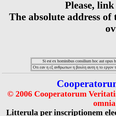
Please, link
The absolute address of 
ov
Si est ex hominibus consilium hoc aut opus hoc
Οτι εαν η εξ ανθρωπων η βουλη αυτη η το εργον τ
Cooperatorum 
© 2006 Cooperatorum Veritatis
omnia 
Litterula per inscriptionem 