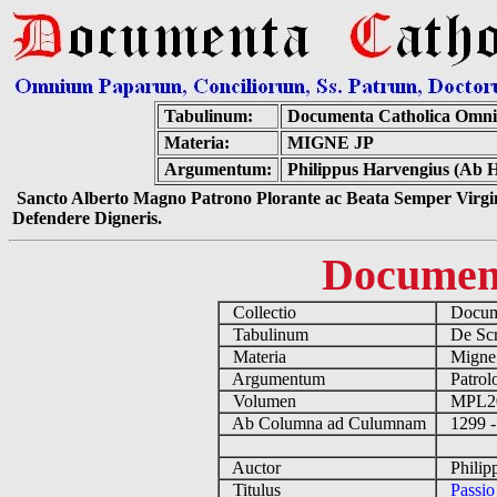
Tabulinum:
Documenta Catholica Omn
Materia:
MIGNE JP
Argumentum:
Philippus Harvengius (Ab He
Sancto Alberto Magno Patrono Plorante ac Beata Semper Virgin
Defendere Digneris.
Documen
Collectio
Docume
Tabulinum
De Scri
Materia
Migne
Argumentum
Patrolo
Volumen
MPL2
Ab Columna ad Culumnam
1299 -
Auctor
Philipp
Titulus
Passio