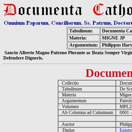
Tabulinum:
Documenta Ca
Materia:
MIGNE JP
Argumentum:
Philippus Harv
Sancto Alberto Magno Patrono Plorante ac Beata Semper Virgin
Defendere Digneris.
Documen
Collectio
Docume
Tabulinum
De Scri
Materia
Migne
Argumentum
Patrolo
Volumen
MPL2
Ab Columna ad Culumnam
0001 -
Auctor
Philipp
Titulus
Episto