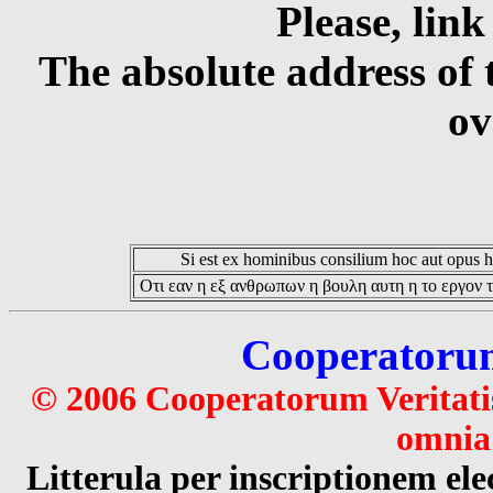
Please, link
The absolute address of 
ov
Si est ex hominibus consilium hoc aut opus hoc
Οτι εαν η εξ ανθρωπων η βουλη αυτη η το εργον τ
Cooperatorum 
© 2006 Cooperatorum Veritatis
omnia 
Litterula per inscriptionem 