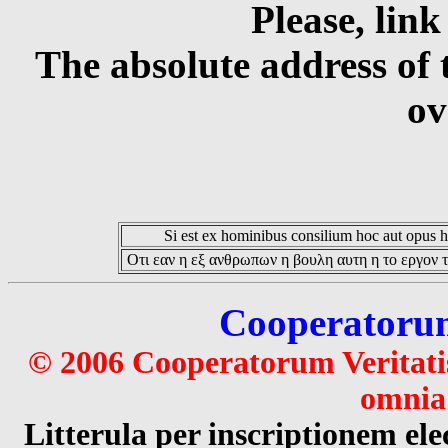
Please, link
The absolute address of 
ov
Si est ex hominibus consilium hoc aut opus hoc
Οτι εαν η εξ ανθρωπων η βουλη αυτη η το εργον τ
Cooperatorum 
© 2006 Cooperatorum Veritatis
omnia 
Litterula per inscriptionem 