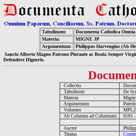
Tabulinum:
Documenta Catholica Omnia
Materia:
MIGNE JP
Argumentum:
Philippus Harvengius (Ab He
Sancto Alberto Magno Patrono Plorante ac Beata Semper Virgin
Defendere Digneris.
Documen
Collectio
Docume
Tabulinum
De Scri
Materia
Migne
Argumentum
Patrolo
Volumen
MPL2
Ab Columna ad Culumnam
0181 -
Auctor
Philipp
Titulus
Commen