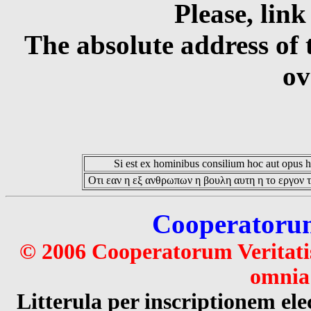
Please, link
The absolute address of 
ov
Si est ex hominibus consilium hoc aut opus hoc
Οτι εαν η εξ ανθρωπων η βουλη αυτη η το εργον τ
Cooperatorum 
© 2006 Cooperatorum Veritatis
omnia 
Litterula per inscriptionem 