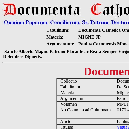
Tabulinum:
Documenta Catholica Om
Materia:
MIGNE JP
Argumentum:
Paulus Carnotensis Monac
Sancto Alberto Magno Patrono Plorante ac Beata Semper Virgin
Defendere Digneris.
Documen
Collectio
Docume
Tabulinum
De Scri
Materia
Migne
Argumentum
Patrolo
Volumen
MPL1
Ab Columna ad Culumnam
0179 -
Auctor
Paulus 
Titulus
Vetus 