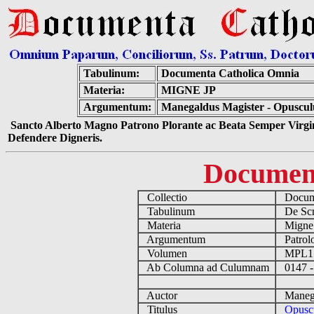
Tabulinum:
Documenta Catholica Omnia
Materia:
MIGNE JP
Argumentum:
Manegaldus Magister - Opuscul
Sancto Alberto Magno Patrono Plorante ac Beata Semper Virgin
Defendere Digneris.
Documen
Collectio
Docume
Tabulinum
De Scri
Materia
Migne
Argumentum
Patrolo
Volumen
MPL1
Ab Columna ad Culumnam
0147 -
Auctor
Manegal
Titulus
Opusc