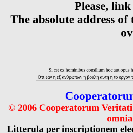
Please, link
The absolute address of 
ov
Si est ex hominibus consilium hoc aut opus hoc
Οτι εαν η εξ ανθρωπων η βουλη αυτη η το εργον τ
Cooperatorum 
© 2006 Cooperatorum Veritatis
omnia 
Litterula per inscriptionem 