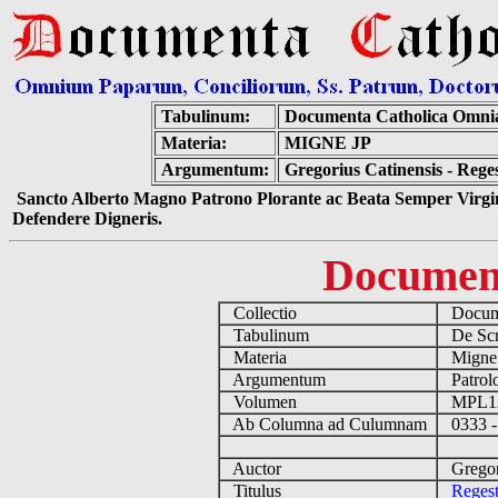
Tabulinum:
Documenta Catholica Omni
Materia:
MIGNE JP
Argumentum:
Gregorius Catinensis - Re
Sancto Alberto Magno Patrono Plorante ac Beata Semper Virgin
Defendere Digneris.
Documen
Collectio
Docume
Tabulinum
De Scri
Materia
Migne
Argumentum
Patrolo
Volumen
MPL1
Ab Columna ad Culumnam
0333 -
Auctor
Gregori
Titulus
Reges