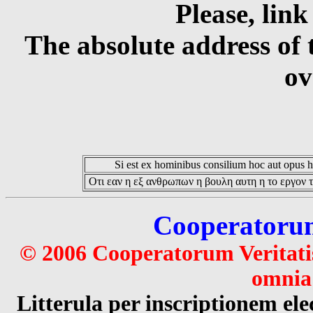
Please, link
The absolute address of 
ov
Si est ex hominibus consilium hoc aut opus hoc
Οτι εαν η εξ ανθρωπων η βουλη αυτη η το εργον τ
Cooperatorum 
© 2006 Cooperatorum Veritatis
omnia 
Litterula per inscriptionem 