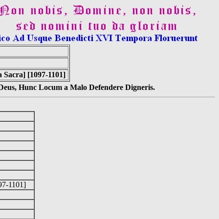
a Sacra] [1097-1101]
s Deus, Hunc Locum a Malo Defendere Digneris.
097-1101]