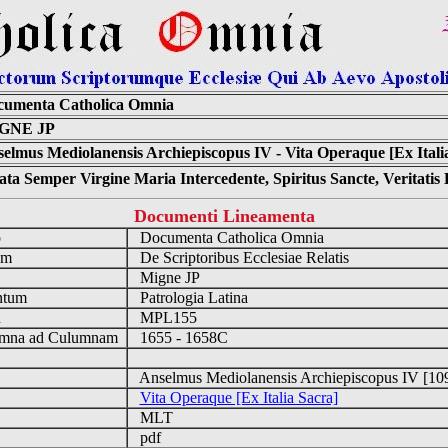
cumenta Catholica Omnia
GNE JP
elmus Mediolanensis Archiepiscopus IV - Vita Operaque [Ex Itali
ta Semper Virgine Maria Intercedente, Spiritus Sancte, Veritati
Documenti Lineamenta
o
Documenta Catholica Omnia
um
De Scriptoribus Ecclesiae Relatis
Migne JP
ntum
Patrologia Latina
n
MPL155
mna ad Culumnam
1655 - 1658C
Anselmus Mediolanensis Archiepiscopus IV [1
Vita Operaque [Ex Italia Sacra]
MLT
pdf