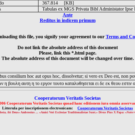
udo
367.814 [KB]
is
Tabulas ex MGS Privata Bibl Administator Ipse 
Ante
Reditus in indicem primum
loading this file, you signify your agreement to our
Terms and Co
Do not link the absolute address of this document
Please, link this *.html page.
The absolute address of this document will be changed over time.
us consilium hoc aut opus hoc, dissolvetur; si vero ex Deo est, non pot
ν η βουλη αυτη η το εργον τουτο καταλυθησεται ει δε εκ θεου εστιν 
Cooperatorum Veritatis Societas
006 Cooperatorum Veritatis Societas quoad hanc editionem iura omnia asservan
Litterula per inscriptionem electronicam:
Cooperatorum Veritatis Societas
lesia, ibi Deus» Ambrosius ... «Amici Veri Ecclesiae Traditionalistae Sunt.» Divus Pius X Papa: «
Notre 