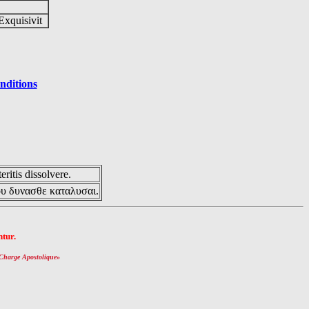
Exquisivit
nditions
eritis dissolvere.
ου δυνασθε καταλυσαι.
tur.
Charge Apostolique
»