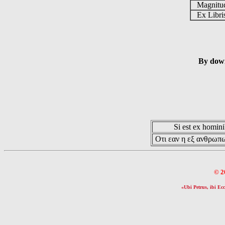
Magnit
Ex Libr
By down
Si est ex hominib
Οτι εαν η εξ ανθρωπω
© 2
«Ubi Petrus, ibi Ecc