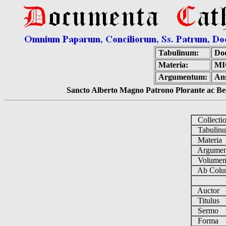
Tabulinum:
Do
Materia:
MI
Argumentum:
Ans
Sancto Alberto Magno Patrono Plorante ac Bea
Collecti
Tabulin
Materia
Argume
Volume
Ab Colu
Auctor
Titulus
Sermo
Forma