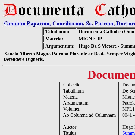
Tabulinum:
Documenta Catholica Omn
Materia:
MIGNE JP
Argumentum:
Hugo De S Victore - Summa
Sancto Alberto Magno Patrono Plorante ac Beata Semper Virgin
Defendere Digneris.
Documen
Collectio
Docume
Tabulinum
De Scri
Materia
Migne
Argumentum
Patrolo
Volumen
MPL1
Ab Columna ad Culumnam
0041 -
Auctor
Hugo De
Titulus
Summa 