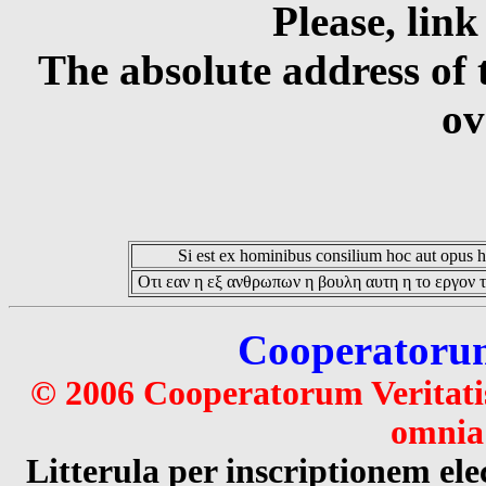
Please, link
The absolute address of 
ov
Si est ex hominibus consilium hoc aut opus hoc
Οτι εαν η εξ ανθρωπων η βουλη αυτη η το εργον τ
Cooperatorum 
© 2006 Cooperatorum Veritatis
omnia 
Litterula per inscriptionem 