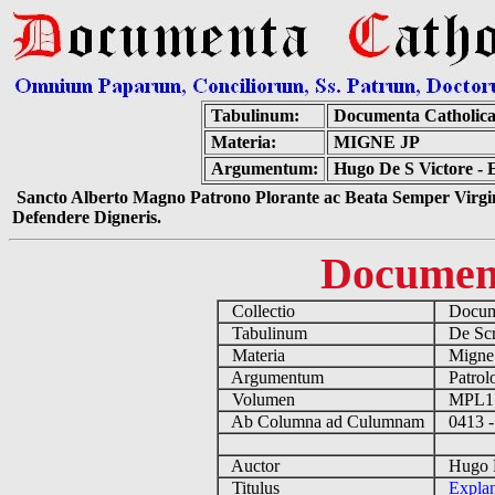
Tabulinum:
Documenta Catholic
Materia:
MIGNE JP
Argumentum:
Hugo De S Victore - 
Sancto Alberto Magno Patrono Plorante ac Beata Semper Virgin
Defendere Digneris.
Documen
Collectio
Docume
Tabulinum
De Scri
Materia
Migne
Argumentum
Patrolo
Volumen
MPL1
Ab Columna ad Culumnam
0413 -
Auctor
Hugo De
Titulus
Explan