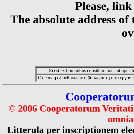
Please, link
The absolute address of 
ov
Si est ex hominibus consilium hoc aut opus hoc
Οτι εαν η εξ ανθρωπων η βουλη αυτη η το εργον τ
Cooperatorum 
© 2006 Cooperatorum Veritatis
omnia 
Litterula per inscriptionem 