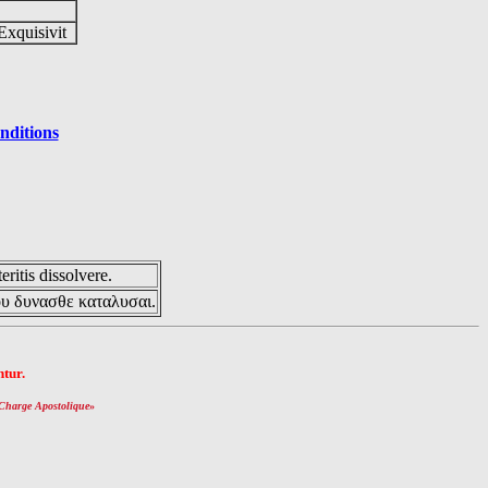
Exquisivit
nditions
eritis dissolvere.
ου δυνασθε καταλυσαι.
tur.
Charge Apostolique
»