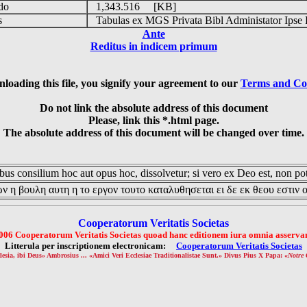
udo
1,343.516 [KB]
is
Tabulas ex MGS Privata Bibl Administator Ipse 
Ante
Reditus in indicem primum
loading this file, you signify your agreement to our
Terms and Co
Do not link the absolute address of this document
Please, link this *.html page.
The absolute address of this document will be changed over time.
us consilium hoc aut opus hoc, dissolvetur; si vero ex Deo est, non pot
ν η βουλη αυτη η το εργον τουτο καταλυθησεται ει δε εκ θεου εστιν 
Cooperatorum Veritatis Societas
006 Cooperatorum Veritatis Societas quoad hanc editionem iura omnia asservan
Litterula per inscriptionem electronicam:
Cooperatorum Veritatis Societas
lesia, ibi Deus» Ambrosius ... «Amici Veri Ecclesiae Traditionalistae Sunt.» Divus Pius X Papa: «
Notre 