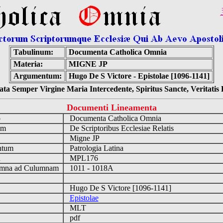
Tabulinum:
Documenta Catholica Omnia
Materia:
MIGNE JP
Argumentum:
Hugo De S Victore - Epistolae [1096-1141]
ta Semper Virgine Maria Intercedente, Spiritus Sancte, Veritati
Documenti Lineamenta
o
Documenta Catholica Omnia
um
De Scriptoribus Ecclesiae Relatis
Migne JP
ntum
Patrologia Latina
n
MPL176
mna ad Culumnam
1011 - 1018A
Hugo De S Victore [1096-1141]
Epistolae
MLT
pdf