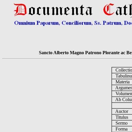
Sancto Alberto Magno Patrono Plorante ac Bea
Collecti
Tabulin
Materia
Argume
Volume
Ab Colu
Auctor
Titulus
Sermo
Forma