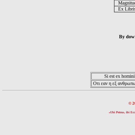
Magnit
Ex Libr
By down
Si est ex hominib
Οτι εαν η εξ ανθρωπω
© 2
«Ubi Petrus, ibi Ecc