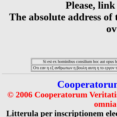
Please, link
The absolute address of 
ov
Si est ex hominibus consilium hoc aut opus hoc
Οτι εαν η εξ ανθρωπων η βουλη αυτη η το εργον τ
Cooperatorum 
© 2006 Cooperatorum Veritatis
omnia 
Litterula per inscriptionem 