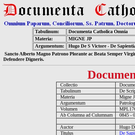
Tabulinum:
Documenta Catholica Omnia
Materia:
MIGNE JP
Argumentum:
Hugo De S Victore - De Sapienti
Sancto Alberto Magno Patrono Plorante ac Beata Semper Virgin
Defendere Digneris.
Documen
Collectio
Documen
Tabulinum
De Script
Materia
Migne 
Argumentum
Patrolog
Volumen
MPL17
Ab Columna ad Culumnam
0845 - 
Auctor
Hugo De 
Titulus
De Sapi