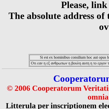
Please, link
The absolute address of 
ov
Si est ex hominibus consilium hoc aut opus hoc
Οτι εαν η εξ ανθρωπων η βουλη αυτη η το εργον τ
Cooperatorum 
© 2006 Cooperatorum Veritatis
omnia 
Litterula per inscriptionem 