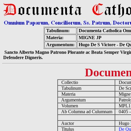
Tabulinum:
Documenta Catholica Om
Materia:
MIGNE JP
Argumentum:
Hugo De S Victore - De Q
Sancto Alberto Magno Patrono Plorante ac Beata Semper Virgin
Defendere Digneris.
Documen
Collectio
Docume
Tabulinum
De Scri
Materia
Migne
Argumentum
Patrolo
Volumen
MPL1
Ab Columna ad Culumnam
0405 -
Auctor
Hugo De
Titulus
De Qui