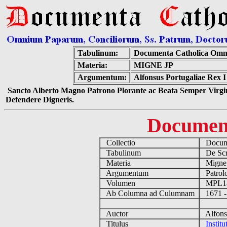
Tabulinum:
Documenta Catholica Omn
Materia:
MIGNE JP
Argumentum:
Alfonsus Portugaliae Rex I 
Sancto Alberto Magno Patrono Plorante ac Beata Semper Virgin
Defendere Digneris.
Documen
Collectio
Docume
Tabulinum
De Scri
Materia
Migne
Argumentum
Patrolo
Volumen
MPL1
Ab Columna ad Culumnam
1671 -
Auctor
Alfonsu
Titulus
Institu