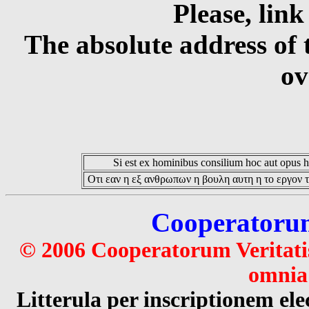
Please, link
The absolute address of 
ov
Si est ex hominibus consilium hoc aut opus hoc
Οτι εαν η εξ ανθρωπων η βουλη αυτη η το εργον τ
Cooperatorum 
© 2006 Cooperatorum Veritatis
omnia 
Litterula per inscriptionem 