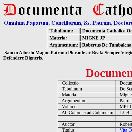
Tabulinum:
Documenta Catholica O
Materia:
MIGNE JP
Argumentum:
Robertus De Tumbalena A
Sancto Alberto Magno Patrono Plorante ac Beata Semper Virgin
Defendere Digneris.
Documen
Collectio
Docume
Tabulinum
De Scri
Materia
Migne
Argumentum
Patrolo
Volumen
MPL1
Ab Columna ad Culumnam
1359 -
Auctor
Robertu
Titulus
Vita O