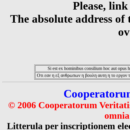
Please, link
The absolute address of 
ov
Si est ex hominibus consilium hoc aut opus hoc
Οτι εαν η εξ ανθρωπων η βουλη αυτη η το εργον τ
Cooperatorum 
© 2006 Cooperatorum Veritatis
omnia 
Litterula per inscriptionem 