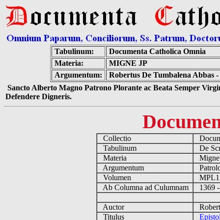
Tabulinum:
Documenta Catholica Omnia
Materia:
MIGNE JP
Argumentum:
Robertus De Tumbalena Abbas - 
Sancto Alberto Magno Patrono Plorante ac Beata Semper Virgin
Defendere Digneris.
Documen
Collectio
Docume
Tabulinum
De Scri
Materia
Migne
Argumentum
Patrolo
Volumen
MPL1
Ab Columna ad Culumnam
1369 -
Auctor
Robertu
Titulus
Episto