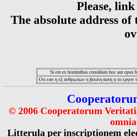
Please, link
The absolute address of 
ov
Si est ex hominibus consilium hoc aut opus hoc
Οτι εαν η εξ ανθρωπων η βουλη αυτη η το εργον τ
Cooperatorum 
© 2006 Cooperatorum Veritatis
omnia 
Litterula per inscriptionem 