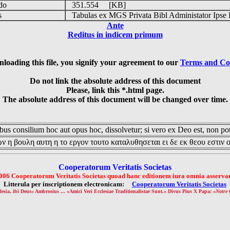
udo
351.554 [KB]
is
Tabulas ex MGS Privata Bibl Administator Ipse 
Ante
Reditus in indicem primum
loading this file, you signify your agreement to our
Terms and Co
Do not link the absolute address of this document
Please, link this *.html page.
The absolute address of this document will be changed over time.
us consilium hoc aut opus hoc, dissolvetur; si vero ex Deo est, non pot
ν η βουλη αυτη η το εργον τουτο καταλυθησεται ει δε εκ θεου εστιν 
Cooperatorum Veritatis Societas
006 Cooperatorum Veritatis Societas quoad hanc editionem iura omnia asservan
Litterula per inscriptionem electronicam:
Cooperatorum Veritatis Societas
lesia, ibi Deus» Ambrosius ... «Amici Veri Ecclesiae Traditionalistae Sunt.» Divus Pius X Papa: «
Notre 