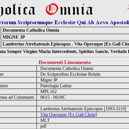
Documenta Catholica Omnia
MIGNE JP
Lambertus Atrebatensis Episcopus - Vita Operaque [Ex Gall Chri
ta Semper Virgine Maria Intercedente, Spiritus Sancte, Veritati
Documenti Lineamenta
o
Documenta Catholica Omnia
um
De Scriptoribus Ecclesiae Relatis
Migne JP
ntum
Patrologia Latina
n
MPL162
mna ad Culumnam
0615 - 0618C
Lambertus Atrebatensis Episcopus [1093-1119]
Vita Operaque [Ex Gall Christ]
MLT
pdf