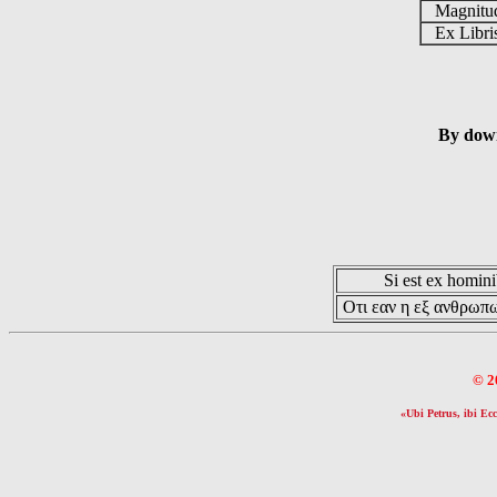
Magnit
Ex Libr
By down
Si est ex hominib
Οτι εαν η εξ ανθρωπω
© 2
«Ubi Petrus, ibi Ecc