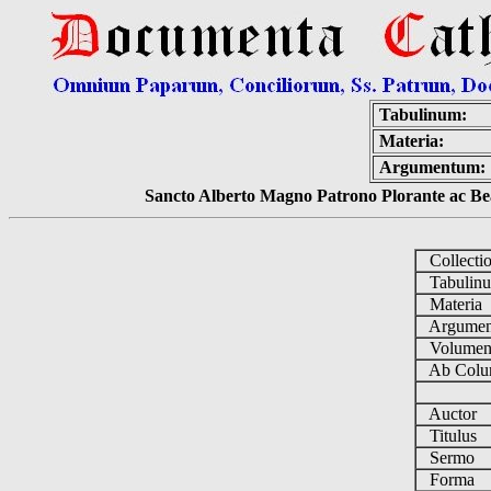
Tabulinum:
Materia:
Argumentum:
Sancto Alberto Magno Patrono Plorante ac Bea
Collecti
Tabulin
Materia
Argume
Volume
Ab Colu
Auctor
Titulus
Sermo
Forma