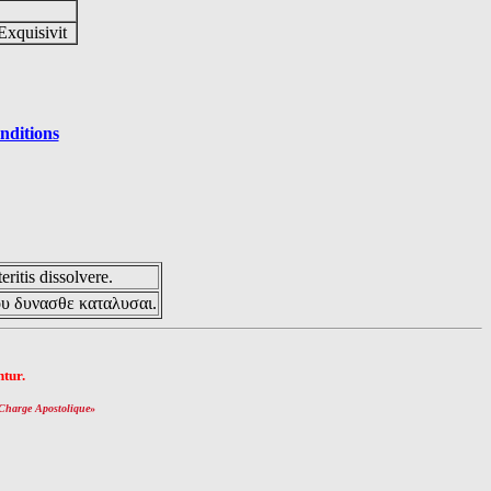
Exquisivit
nditions
eritis dissolvere.
ου δυνασθε καταλυσαι.
tur.
Charge Apostolique
»