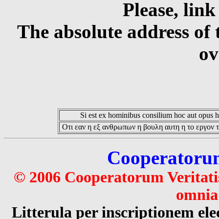
Please, link
The absolute address of 
ov
Si est ex hominibus consilium hoc aut opus hoc
Οτι εαν η εξ ανθρωπων η βουλη αυτη η το εργον τ
Cooperatorum 
© 2006 Cooperatorum Veritatis
omnia 
Litterula per inscriptionem 