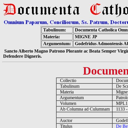
Tabulinum:
Documenta Catholica Omn
Materia:
MIGNE JP
Argumentum:
Godefridus Admontensis Ab
Sancto Alberto Magno Patrono Plorante ac Beata Semper Virgin
Defendere Digneris.
Documen
Collectio
Docume
Tabulinum
De Scri
Materia
Migne
Argumentum
Patrolo
Volumen
MPL1
Ab Columna ad Culumnam
1133 -
Auctor
Godefri
Titulus
De Ben