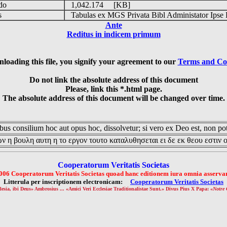
udo
1,042.174 [KB]
is
Tabulas ex MGS Privata Bibl Administator Ipse 
Ante
Reditus in indicem primum
loading this file, you signify your agreement to our
Terms and Co
Do not link the absolute address of this document
Please, link this *.html page.
The absolute address of this document will be changed over time.
us consilium hoc aut opus hoc, dissolvetur; si vero ex Deo est, non pot
ν η βουλη αυτη η το εργον τουτο καταλυθησεται ει δε εκ θεου εστιν 
Cooperatorum Veritatis Societas
006 Cooperatorum Veritatis Societas quoad hanc editionem iura omnia asservan
Litterula per inscriptionem electronicam:
Cooperatorum Veritatis Societas
lesia, ibi Deus» Ambrosius ... «Amici Veri Ecclesiae Traditionalistae Sunt.» Divus Pius X Papa: «
Notre 