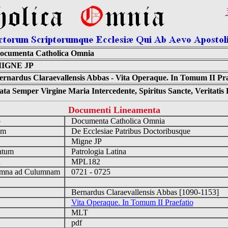
ocumenta Catholica Omnia
IGNE JP
ernardus Claraevallensis Abbas - Vita Operaque. In Tomum II Pra
ta Semper Virgine Maria Intercedente, Spiritus Sancte, Veritati
Documenti Lineamenta
o
Documenta Catholica Omnia
um
De Ecclesiae Patribus Doctoribusque
Migne JP
ntum
Patrologia Latina
n
MPL182
mna ad Culumnam
0721 - 0725
Bernardus Claraevallensis Abbas [1090-1153]
Vita Operaque. In Tomum II Praefatio
MLT
pdf