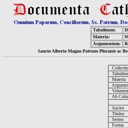
Tabulinum:
D
Materia:
M
Argumentum:
B
Sancto Alberto Magno Patrono Plorante ac Bea
Collecti
Tabulin
Materia
Argume
Volume
Ab Colu
Auctor
Titulus
Sermo
Forma