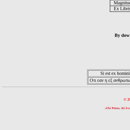
Magnit
Ex Libr
By down
Si est ex hominib
Οτι εαν η εξ ανθρωπω
© 2
«Ubi Petrus, ibi Ecc