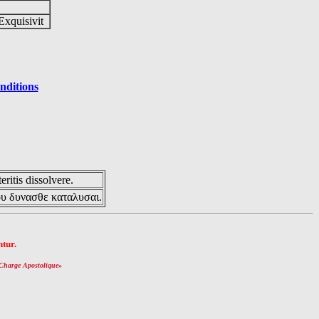
Exquisivit
nditions
eritis dissolvere.
ου δυνασθε καταλυσαι.
tur.
Charge Apostolique
»