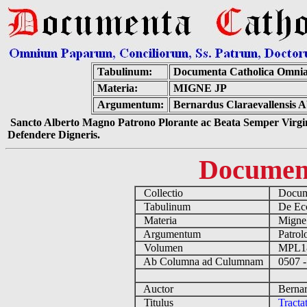
Tabulinum:
Documenta Catholica Omni
Materia:
MIGNE JP
Argumentum:
Bernardus Claraevallensis Ab
Sancto Alberto Magno Patrono Plorante ac Beata Semper Virgin
Defendere Digneris.
Documen
Collectio
Docume
Tabulinum
De Eccl
Materia
Migne
Argumentum
Patrolo
Volumen
MPL1
Ab Columna ad Culumnam
0507 -
Auctor
Bernard
Titulus
Tracta