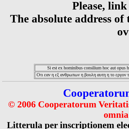
Please, link
The absolute address of 
ov
Si est ex hominibus consilium hoc aut opus hoc
Οτι εαν η εξ ανθρωπων η βουλη αυτη η το εργον τ
Cooperatorum 
© 2006 Cooperatorum Veritatis
omnia 
Litterula per inscriptionem 