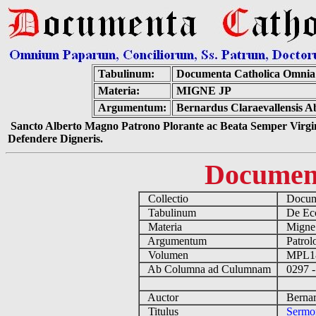
Tabulinum:
Documenta Catholica Omnia
Materia:
MIGNE JP
Argumentum:
Bernardus Claraevallensis A
Sancto Alberto Magno Patrono Plorante ac Beata Semper Virgin
Defendere Digneris.
Documen
Collectio
Docume
Tabulinum
De Eccl
Materia
Migne
Argumentum
Patrolo
Volumen
MPL1
Ab Columna ad Culumnam
0297 -
Auctor
Bernard
Titulus
Sermon