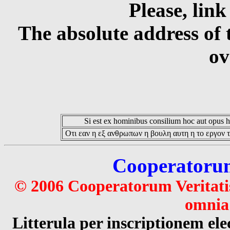
Please, link
The absolute address of 
ov
Si est ex hominibus consilium hoc aut opus hoc
Οτι εαν η εξ ανθρωπων η βουλη αυτη η το εργον τ
Cooperatorum 
© 2006 Cooperatorum Veritatis
omnia 
Litterula per inscriptionem 