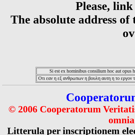
Please, link
The absolute address of 
ov
Si est ex hominibus consilium hoc aut opus hoc
Οτι εαν η εξ ανθρωπων η βουλη αυτη η το εργον τ
Cooperatorum 
© 2006 Cooperatorum Veritatis
omnia 
Litterula per inscriptionem 