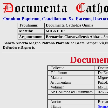
Tabulinum:
Documenta Catholica Omnia
Materia:
MIGNE JP
Argumentum:
Bernardus Claraevallensis Abbas - S
Sancto Alberto Magno Patrono Plorante ac Beata Semper Virgin
Defendere Digneris.
Documen
Collectio
Docume
Tabulinum
De Eccl
Materia
Migne
Argumentum
Patrolo
Volumen
MPL1
Ab Columna ad Culumnam
0263 -
Auctor
Bernard
Titulus
Sermo