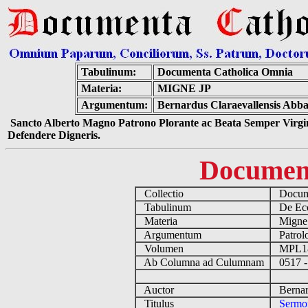
Tabulinum:
Documenta Catholica Omnia
Materia:
MIGNE JP
Argumentum:
Bernardus Claraevallensis Abbas
Sancto Alberto Magno Patrono Plorante ac Beata Semper Virgin
Defendere Digneris.
Documen
Collectio
Docume
Tabulinum
De Eccl
Materia
Migne
Argumentum
Patrolo
Volumen
MPL1
Ab Columna ad Culumnam
0517 -
Auctor
Bernard
Titulus
Sermon