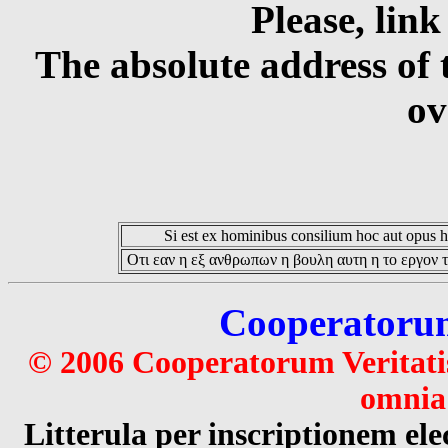
Please, link
The absolute address of 
ov
Si est ex hominibus consilium hoc aut opus hoc
Οτι εαν η εξ ανθρωπων η βουλη αυτη η το εργον τ
Cooperatorum 
© 2006 Cooperatorum Veritatis
omnia 
Litterula per inscriptionem 