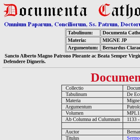
Tabulinum:
Documenta Catho
Materia:
MIGNE JP
Argumentum:
Bernardus Claraev
Sancto Alberto Magno Patrono Plorante ac Beata Semper Virgin
Defendere Digneris.
Documen
Collectio
Docume
Tabulinum
De Eccl
Materia
Migne
Argumentum
Patrolo
Volumen
MPL1
Ab Columna ad Culumnam
1133 -
Auctor
Bernard
Titulus
Sermo 