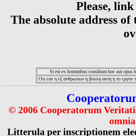
Please, link
The absolute address of 
ov
Si est ex hominibus consilium hoc aut opus hoc
Οτι εαν η εξ ανθρωπων η βουλη αυτη η το εργον τ
Cooperatorum 
© 2006 Cooperatorum Veritatis
omnia 
Litterula per inscriptionem 