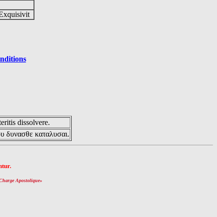
Exquisivit
nditions
eritis dissolvere.
ου δυνασθε καταλυσαι.
tur.
Charge Apostolique
»