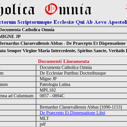
Documenta Catholica Omnia
MIGNE JP
Bernardus Claraevallensis Abbas - De Praecepto Et Dispensatione 
ta Semper Virgine Maria Intercedente, Spiritus Sancte, Veritati
Documenti Lineamenta
o
Documenta Catholica Omnia
um
De Ecclesiae Patribus Doctoribusque
Migne JP
ntum
Patrologia Latina
n
MPL182
mna ad Culumnam
0857 - 0894C
Bernardus Claraevallensis Abbas [1090-1153]
De Praecepto Et Dispensatione Libri
MLT
pdf