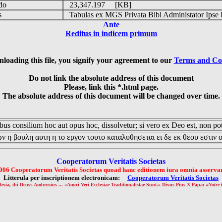
udo
23,347.197 [KB]
is
Tabulas ex MGS Privata Bibl Administator Ipse 
Ante
Reditus in indicem primum
loading this file, you signify your agreement to our
Terms and Co
Do not link the absolute address of this document
Please, link this *.html page.
The absolute address of this document will be changed over time.
us consilium hoc aut opus hoc, dissolvetur; si vero ex Deo est, non pot
ν η βουλη αυτη η το εργον τουτο καταλυθησεται ει δε εκ θεου εστιν 
Cooperatorum Veritatis Societas
006 Cooperatorum Veritatis Societas quoad hanc editionem iura omnia asservan
Litterula per inscriptionem electronicam:
Cooperatorum Veritatis Societas
lesia, ibi Deus» Ambrosius ... «Amici Veri Ecclesiae Traditionalistae Sunt.» Divus Pius X Papa: «
Notre 