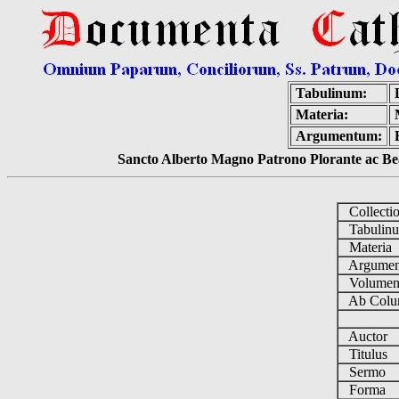
Tabulinum:
Materia:
Argumentum:
Sancto Alberto Magno Patrono Plorante ac Bea
Collecti
Tabulin
Materia
Argume
Volume
Ab Colu
Auctor
Titulus
Sermo
Forma