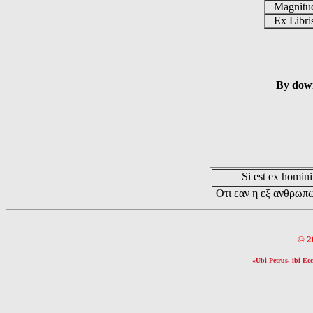
Magnit
Ex Libr
By down
Si est ex hominib
Οτι εαν η εξ ανθρωπω
© 2
«Ubi Petrus, ibi Ecc