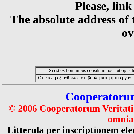
Please, link
The absolute address of 
ov
Si est ex hominibus consilium hoc aut opus hoc
Οτι εαν η εξ ανθρωπων η βουλη αυτη η το εργον τ
Cooperatorum 
© 2006 Cooperatorum Veritatis
omnia 
Litterula per inscriptionem 