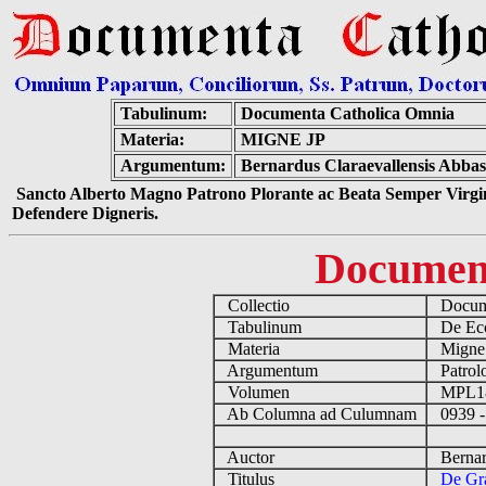
Tabulinum:
Documenta Catholica Omnia
Materia:
MIGNE JP
Argumentum:
Bernardus Claraevallensis Abbas 
Sancto Alberto Magno Patrono Plorante ac Beata Semper Virgin
Defendere Digneris.
Documen
Collectio
Docume
Tabulinum
De Eccl
Materia
Migne
Argumentum
Patrolo
Volumen
MPL1
Ab Columna ad Culumnam
0939 -
Auctor
Bernard
Titulus
De Gra