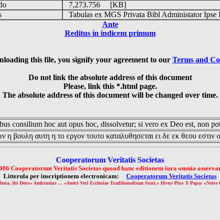
udo
7,273.756 [KB]
is
Tabulas ex MGS Privata Bibl Administator Ipse 
Ante
Reditus in indicem primum
loading this file, you signify your agreement to our
Terms and Co
Do not link the absolute address of this document
Please, link this *.html page.
The absolute address of this document will be changed over time.
us consilium hoc aut opus hoc, dissolvetur; si vero ex Deo est, non pot
ν η βουλη αυτη η το εργον τουτο καταλυθησεται ει δε εκ θεου εστιν 
Cooperatorum Veritatis Societas
006 Cooperatorum Veritatis Societas quoad hanc editionem iura omnia asservan
Litterula per inscriptionem electronicam:
Cooperatorum Veritatis Societas
lesia, ibi Deus» Ambrosius ... «Amici Veri Ecclesiae Traditionalistae Sunt.» Divus Pius X Papa: «
Notre 