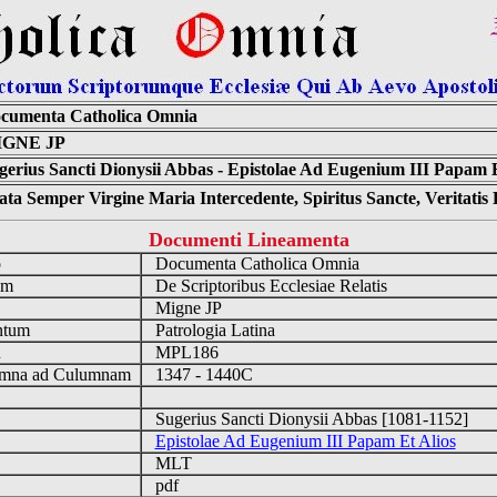
cumenta Catholica Omnia
IGNE JP
gerius Sancti Dionysii Abbas - Epistolae Ad Eugenium III Papam E
ta Semper Virgine Maria Intercedente, Spiritus Sancte, Veritati
Documenti Lineamenta
o
Documenta Catholica Omnia
um
De Scriptoribus Ecclesiae Relatis
Migne JP
ntum
Patrologia Latina
n
MPL186
mna ad Culumnam
1347 - 1440C
Sugerius Sancti Dionysii Abbas [1081-1152]
Epistolae Ad Eugenium III Papam Et Alios
MLT
pdf