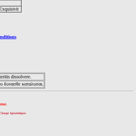
Exquisivit
nditions
eritis dissolvere.
ου δυνασθε καταλυσαι.
tur.
Charge Apostolique
»