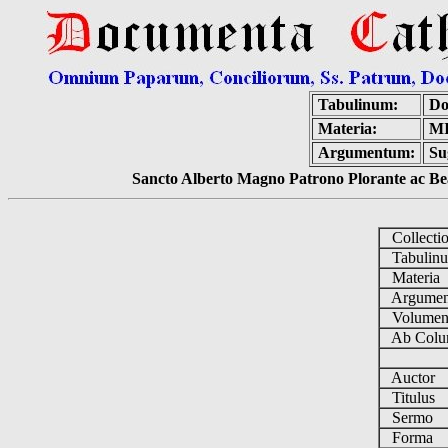
Tabulinum:
Do
Materia:
M
Argumentum:
Su
Sancto Alberto Magno Patrono Plorante ac Bea
Collecti
Tabulin
Materia
Argume
Volume
Ab Colu
Auctor
Titulus
Sermo
Forma