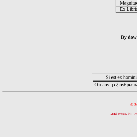
Magnit
Ex Libr
By down
Si est ex hominib
Οτι εαν η εξ ανθρωπω
© 2
«Ubi Petrus, ibi Ecc