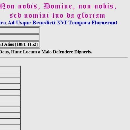
t Alios [1081-1152]
s Deus, Hunc Locum a Malo Defendere Digneris.