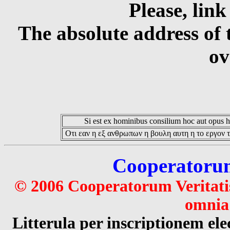
Please, link
The absolute address of 
ov
Si est ex hominibus consilium hoc aut opus hoc
Οτι εαν η εξ ανθρωπων η βουλη αυτη η το εργον τ
Cooperatorum 
© 2006 Cooperatorum Veritatis
omnia 
Litterula per inscriptionem 