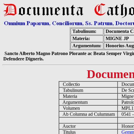
Tabulinum:
Documenta Ca
Materia:
MIGNE JP
Argumentum:
Honorius Aug
Sancto Alberto Magno Patrono Plorante ac Beata Semper Virgin
Defendere Digneris.
Documen
Collectio
Docume
Tabulinum
De Scri
Materia
Migne
Argumentum
Patrolo
Volumen
MPL1
Ab Columna ad Culumnam
0541 -
Auctor
Honoriu
Titulus
Gemm