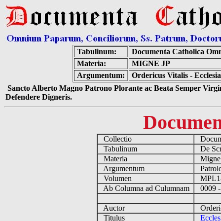
Tabulinum:
Documenta Catholica Om
Materia:
MIGNE JP
Argumentum:
Ordericus Vitalis - Ecclesi
Sancto Alberto Magno Patrono Plorante ac Beata Semper Virgin
Defendere Digneris.
Documen
Collectio
Docume
Tabulinum
De Scri
Materia
Migne
Argumentum
Patrolo
Volumen
MPL1
Ab Columna ad Culumnam
0009 -
Auctor
Orderic
Titulus
Eccles