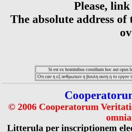
Please, link
The absolute address of 
ov
Si est ex hominibus consilium hoc aut opus hoc
Οτι εαν η εξ ανθρωπων η βουλη αυτη η το εργον τ
Cooperatorum 
© 2006 Cooperatorum Veritatis
omnia 
Litterula per inscriptionem 