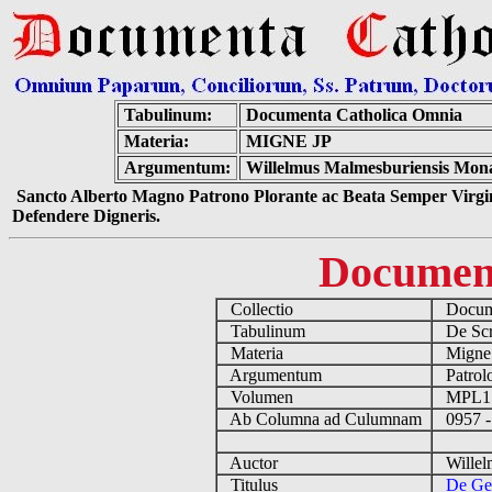
Tabulinum:
Documenta Catholica Omnia
Materia:
MIGNE JP
Argumentum:
Willelmus Malmesburiensis Mon
Sancto Alberto Magno Patrono Plorante ac Beata Semper Virgin
Defendere Digneris.
Documen
Collectio
Docume
Tabulinum
De Scri
Materia
Migne
Argumentum
Patrolo
Volumen
MPL1
Ab Columna ad Culumnam
0957 -
Auctor
Willelm
Titulus
De Ge