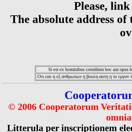
Please, link
The absolute address of 
ov
Si est ex hominibus consilium hoc aut opus hoc
Οτι εαν η εξ ανθρωπων η βουλη αυτη η το εργον τ
Cooperatorum 
© 2006 Cooperatorum Veritatis
omnia 
Litterula per inscriptionem 