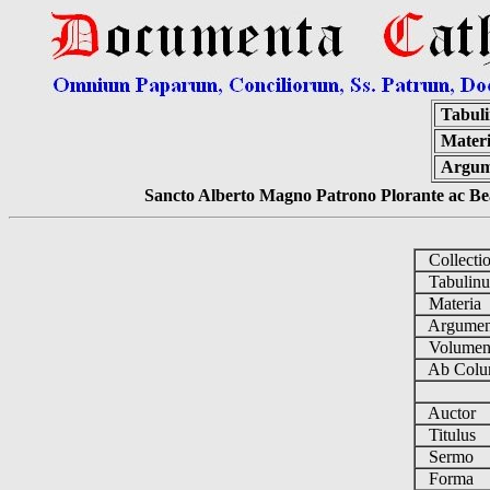
Tabul
Materi
Argum
Sancto Alberto Magno Patrono Plorante ac Bea
Collecti
Tabulin
Materia
Argume
Volume
Ab Colu
Auctor
Titulus
Sermo
Forma