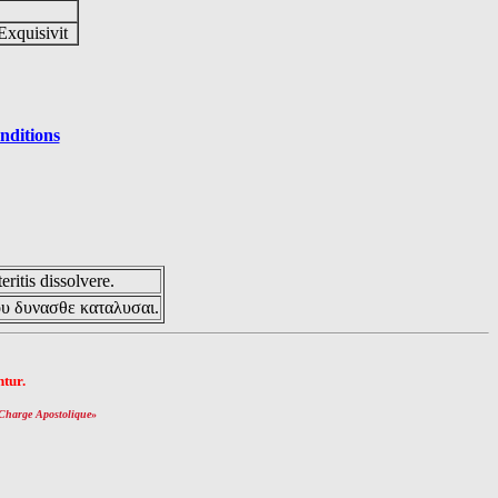
Exquisivit
nditions
eritis dissolvere.
ου δυνασθε καταλυσαι.
tur.
Charge Apostolique
»