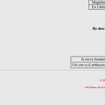
Magnit
Ex Libr
By down
Si est ex hominib
Οτι εαν η εξ ανθρωπω
© 2
«Ubi Petrus, ibi Ecc