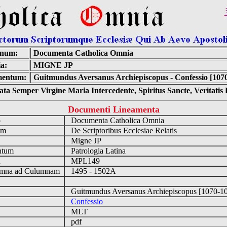
inum:
Documenta Catholica Omnia
a:
MIGNE JP
entum:
Guitmundus Aversanus Archiepiscopus - Confessio [107
ta Semper Virgine Maria Intercedente, Spiritus Sancte, Veritati
Documenti Lineamenta
o
Documenta Catholica Omnia
um
De Scriptoribus Ecclesiae Relatis
Migne JP
ntum
Patrologia Latina
n
MPL149
mna ad Culumnam
1495 - 1502A
Guitmundus Aversanus Archiepiscopus [1070-
Confessio
MLT
pdf