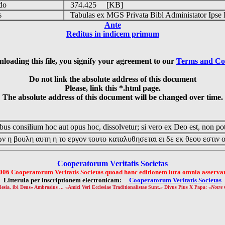
udo
374.425 [KB]
is
Tabulas ex MGS Privata Bibl Administator Ipse 
Ante
Reditus in indicem primum
loading this file, you signify your agreement to our
Terms and Co
Do not link the absolute address of this document
Please, link this *.html page.
The absolute address of this document will be changed over time.
us consilium hoc aut opus hoc, dissolvetur; si vero ex Deo est, non pot
ν η βουλη αυτη η το εργον τουτο καταλυθησεται ει δε εκ θεου εστιν 
Cooperatorum Veritatis Societas
006 Cooperatorum Veritatis Societas quoad hanc editionem iura omnia asservan
Litterula per inscriptionem electronicam:
Cooperatorum Veritatis Societas
lesia, ibi Deus» Ambrosius ... «Amici Veri Ecclesiae Traditionalistae Sunt.» Divus Pius X Papa: «
Notre 