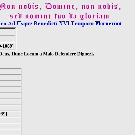
0-1089]
s Deus, Hunc Locum a Malo Defendere Digneris.
1089]