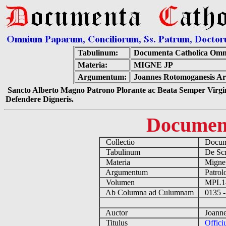
Tabulinum:
Documenta Catholica Omn
Materia:
MIGNE JP
Argumentum:
Joannes Rotomoganesis Arc
Sancto Alberto Magno Patrono Plorante ac Beata Semper Virgin
Defendere Digneris.
Documen
Collectio
Docume
Tabulinum
De Scri
Materia
Migne
Argumentum
Patrolo
Volumen
MPL1
Ab Columna ad Culumnam
0135 -
Auctor
Joannes
Titulus
Offici