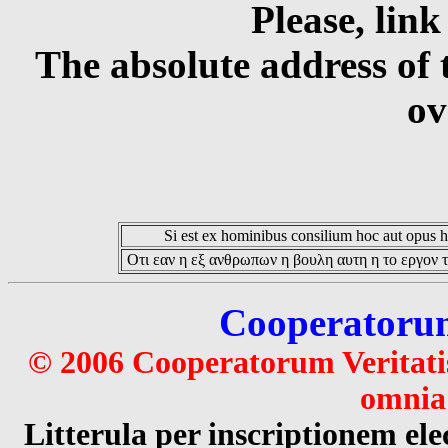
Please, link
The absolute address of 
ov
Si est ex hominibus consilium hoc aut opus hoc
Οτι εαν η εξ ανθρωπων η βουλη αυτη η το εργον τ
Cooperatorum 
© 2006 Cooperatorum Veritatis
omnia 
Litterula per inscriptionem 