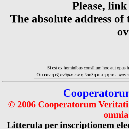
Please, link
The absolute address of 
ov
Si est ex hominibus consilium hoc aut opus hoc
Οτι εαν η εξ ανθρωπων η βουλη αυτη η το εργον τ
Cooperatorum 
© 2006 Cooperatorum Veritatis
omnia 
Litterula per inscriptionem 