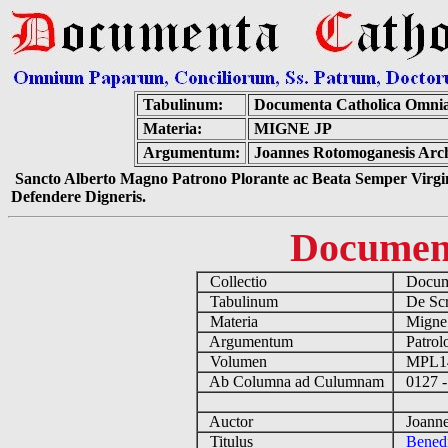
Tabulinum:
Documenta Catholica Omni
Materia:
MIGNE JP
Argumentum:
Joannes Rotomoganesis Archi
Sancto Alberto Magno Patrono Plorante ac Beata Semper Virgin
Defendere Digneris.
Documen
Collectio
Docume
Tabulinum
De Scri
Materia
Migne
Argumentum
Patrolo
Volumen
MPL1
Ab Columna ad Culumnam
0127 -
Auctor
Joannes
Titulus
Benedi