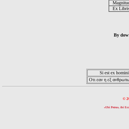
Magnit
Ex Libr
By down
Si est ex hominib
Οτι εαν η εξ ανθρωπω
© 2
«Ubi Petrus, ibi Ecc