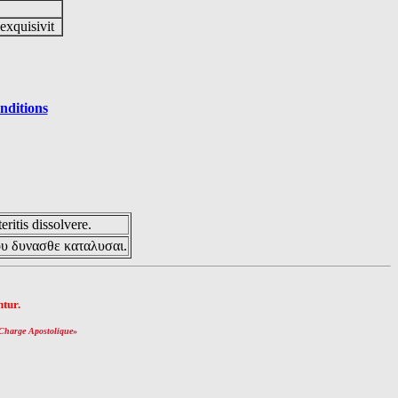
 exquisivit
nditions
eritis dissolvere.
ου δυνασθε καταλυσαι.
tur.
Charge Apostolique
»