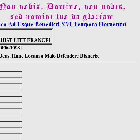
HIST LITT FRANCE]
1066-1093]
s Deus, Hunc Locum a Malo Defendere Digneris.