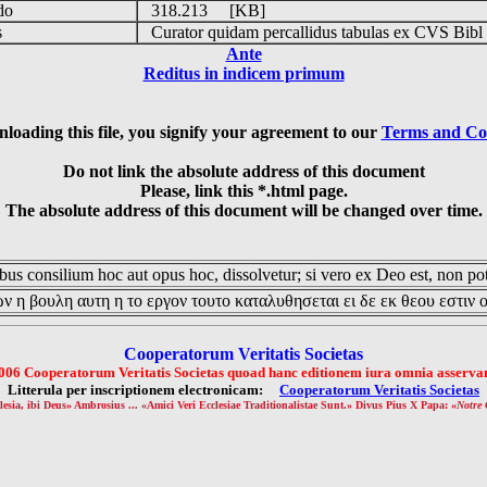
udo
318.213 [KB]
is
Curator quidam percallidus tabulas ex CVS Bibl
Ante
Reditus in indicem primum
loading this file, you signify your agreement to our
Terms and Co
Do not link the absolute address of this document
Please, link this *.html page.
The absolute address of this document will be changed over time.
us consilium hoc aut opus hoc, dissolvetur; si vero ex Deo est, non pot
ν η βουλη αυτη η το εργον τουτο καταλυθησεται ει δε εκ θεου εστιν 
Cooperatorum Veritatis Societas
006 Cooperatorum Veritatis Societas quoad hanc editionem iura omnia asservan
Litterula per inscriptionem electronicam:
Cooperatorum Veritatis Societas
lesia, ibi Deus» Ambrosius ... «Amici Veri Ecclesiae Traditionalistae Sunt.» Divus Pius X Papa: «
Notre 