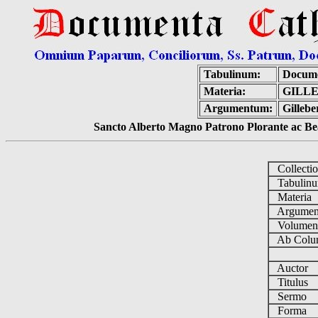
Tabulinum:
Docume
Materia:
GILLE
Argumentum:
Gillebe
Sancto Alberto Magno Patrono Plorante ac Bea
Collecti
Tabulin
Materia
Argume
Volume
Ab Colu
Auctor
Titulus
Sermo
Forma