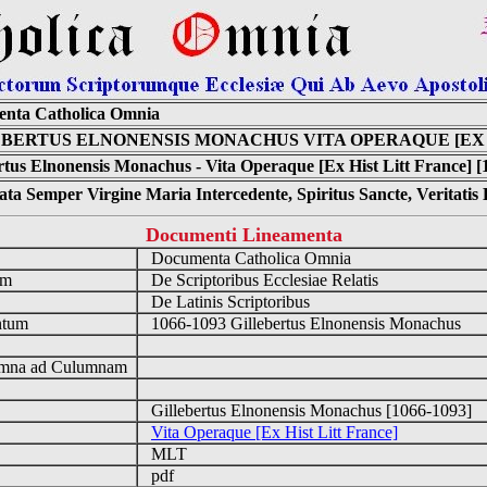
nta Catholica Omnia
BERTUS ELNONENSIS MONACHUS VITA OPERAQUE [EX 
rtus Elnonensis Monachus - Vita Operaque [Ex Hist Litt France] [
ta Semper Virgine Maria Intercedente, Spiritus Sancte, Veritati
Documenti Lineamenta
o
Documenta Catholica Omnia
um
De Scriptoribus Ecclesiae Relatis
De Latinis Scriptoribus
ntum
1066-1093 Gillebertus Elnonensis Monachus
n
mna ad Culumnam
Gillebertus Elnonensis Monachus [1066-1093]
Vita Operaque [Ex Hist Litt France]
MLT
pdf