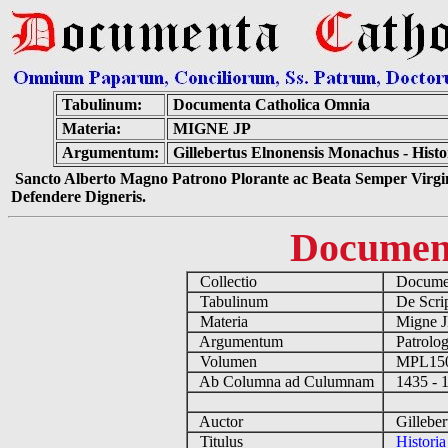
Tabulinum:
Documenta Catholica Omnia
Materia:
MIGNE JP
Argumentum:
Gillebertus Elnonensis Monachus - Hist
Sancto Alberto Magno Patrono Plorante ac Beata Semper Virgin
Defendere Digneris.
Documen
Collectio
Documen
Tabulinum
De Script
Materia
Migne 
Argumentum
Patrolog
Volumen
MPL1
Ab Columna ad Culumnam
1435 - 
Auctor
Gilleber
Titulus
Histori