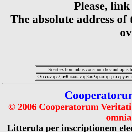
Please, link
The absolute address of 
ov
Si est ex hominibus consilium hoc aut opus hoc
Οτι εαν η εξ ανθρωπων η βουλη αυτη η το εργον τ
Cooperatorum 
© 2006 Cooperatorum Veritatis
omnia 
Litterula per inscriptionem 