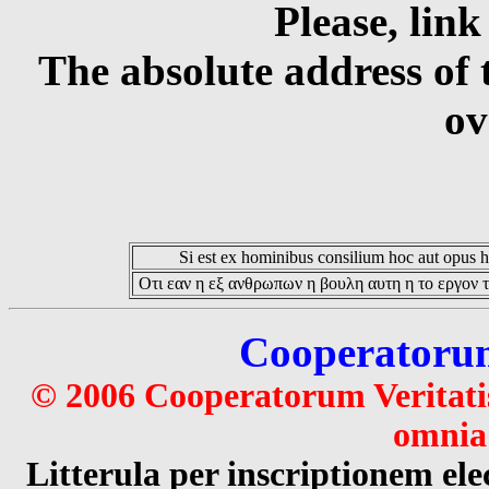
Please, link
The absolute address of 
ov
Si est ex hominibus consilium hoc aut opus hoc
Οτι εαν η εξ ανθρωπων η βουλη αυτη η το εργον τ
Cooperatorum 
© 2006 Cooperatorum Veritatis
omnia 
Litterula per inscriptionem 