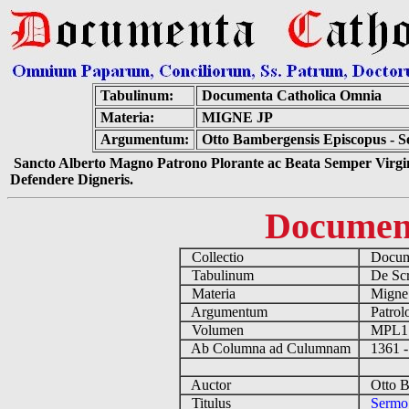
Tabulinum:
Documenta Catholica Omnia
Materia:
MIGNE JP
Argumentum:
Otto Bambergensis Episcopus - Se
Sancto Alberto Magno Patrono Plorante ac Beata Semper Virgin
Defendere Digneris.
Documen
Collectio
Docume
Tabulinum
De Scri
Materia
Migne
Argumentum
Patrolo
Volumen
MPL1
Ab Columna ad Culumnam
1361 -
Auctor
Otto Ba
Titulus
Sermo 