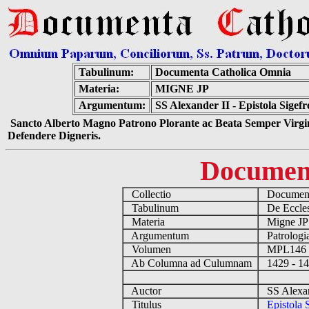
Tabulinum:
Documenta Catholica Omnia
Materia:
MIGNE JP
Argumentum:
SS Alexander II - Epistola Sige
Sancto Alberto Magno Patrono Plorante ac Beata Semper Virgin
Defendere Digneris.
Documen
Collectio
Documenta
Tabulinum
De Eccles
Materia
Migne J
Argumentum
Patrologi
Volumen
MPL14
Ab Columna ad Culumnam
1429 - 1
Auctor
SS Alexan
Titulus
Epistola 