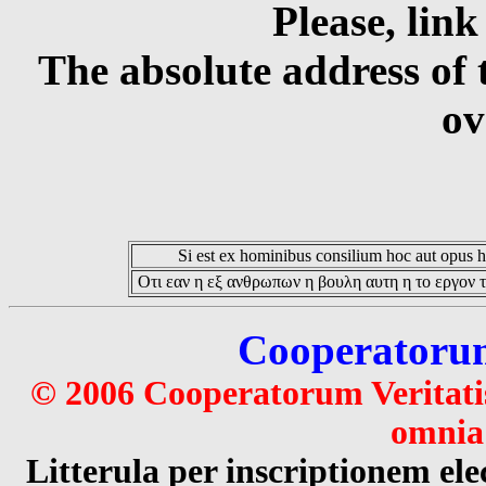
Please, link
The absolute address of 
ov
Si est ex hominibus consilium hoc aut opus hoc
Οτι εαν η εξ ανθρωπων η βουλη αυτη η το εργον τ
Cooperatorum 
© 2006 Cooperatorum Veritatis
omnia 
Litterula per inscriptionem 