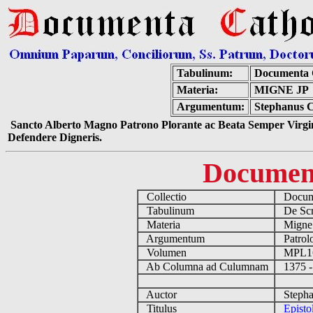
Tabulinum:
Documenta 
Materia:
MIGNE JP
Argumentum:
Stephanus Ci
Sancto Alberto Magno Patrono Plorante ac Beata Semper Virgin
Defendere Digneris.
Documen
Collectio
Docume
Tabulinum
De Scri
Materia
Migne
Argumentum
Patrolo
Volumen
MPL1
Ab Columna ad Culumnam
1375 -
Auctor
Stephan
Titulus
Episto