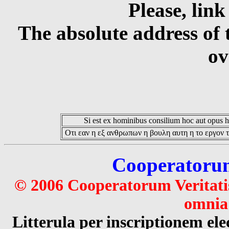
Please, link
The absolute address of 
ov
Si est ex hominibus consilium hoc aut opus hoc
Οτι εαν η εξ ανθρωπων η βουλη αυτη η το εργον τ
Cooperatorum 
© 2006 Cooperatorum Veritatis
omnia 
Litterula per inscriptionem 