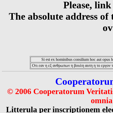
Please, link
The absolute address of 
ov
Si est ex hominibus consilium hoc aut opus hoc
Οτι εαν η εξ ανθρωπων η βουλη αυτη η το εργον τ
Cooperatorum 
© 2006 Cooperatorum Veritatis
omnia 
Litterula per inscriptionem 