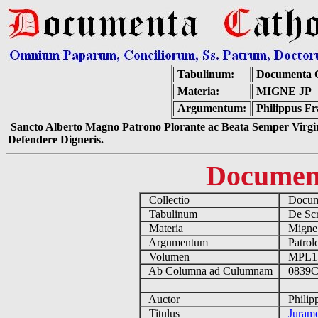
Tabulinum:
Documenta C
Materia:
MIGNE JP
Argumentum:
Philippus F
Sancto Alberto Magno Patrono Plorante ac Beata Semper Virgin
Defendere Digneris.
Documen
Collectio
Docume
Tabulinum
De Scri
Materia
Migne
Argumentum
Patrolo
Volumen
MPL1
Ab Columna ad Culumnam
0839C
Auctor
Philipp
Titulus
Juram