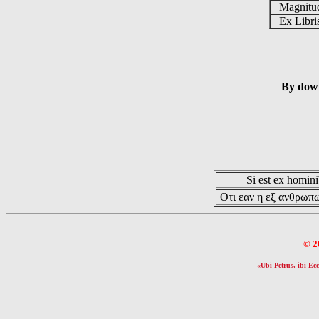
Magnit
Ex Libr
By down
Si est ex hominib
Οτι εαν η εξ ανθρωπω
© 2
«Ubi Petrus, ibi Ecc