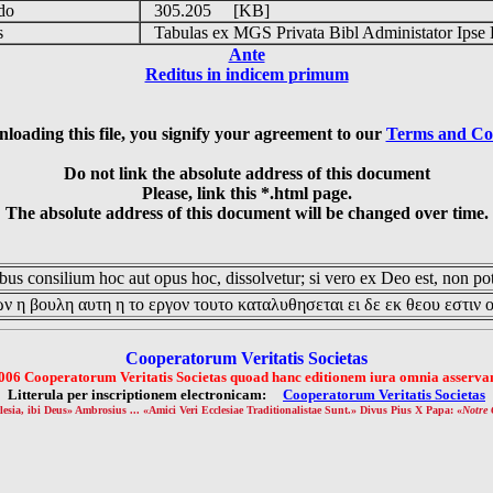
udo
305.205 [KB]
is
Tabulas ex MGS Privata Bibl Administator Ipse 
Ante
Reditus in indicem primum
loading this file, you signify your agreement to our
Terms and Co
Do not link the absolute address of this document
Please, link this *.html page.
The absolute address of this document will be changed over time.
us consilium hoc aut opus hoc, dissolvetur; si vero ex Deo est, non pot
ν η βουλη αυτη η το εργον τουτο καταλυθησεται ει δε εκ θεου εστιν 
Cooperatorum Veritatis Societas
006 Cooperatorum Veritatis Societas quoad hanc editionem iura omnia asservan
Litterula per inscriptionem electronicam:
Cooperatorum Veritatis Societas
lesia, ibi Deus» Ambrosius ... «Amici Veri Ecclesiae Traditionalistae Sunt.» Divus Pius X Papa: «
Notre 