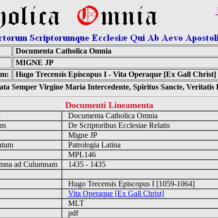
:
Documenta Catholica Omnia
MIGNE JP
um:
Hugo Trecensis Episcopus I - Vita Operaque [Ex Gall Christ]
ta Semper Virgine Maria Intercedente, Spiritus Sancte, Veritati
Documenti Lineamenta
o
Documenta Catholica Omnia
um
De Scriptoribus Ecclesiae Relatis
Migne JP
ntum
Patrologia Latina
n
MPL146
mna ad Culumnam
1435 - 1435
Hugo Trecensis Episcopus I [1059-1064]
Vita Operaque [Ex Gall Christ]
MLT
pdf