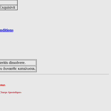
Exquisivit
nditions
eritis dissolvere.
ου δυνασθε καταλυσαι.
tur.
Charge Apostolique
»