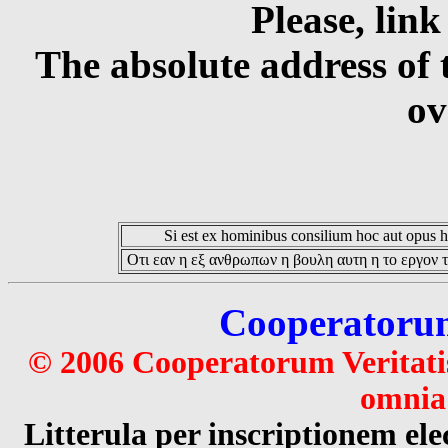
Please, link
The absolute address of 
ov
Si est ex hominibus consilium hoc aut opus hoc
Οτι εαν η εξ ανθρωπων η βουλη αυτη η το εργον τ
Cooperatorum 
© 2006 Cooperatorum Veritatis
omnia 
Litterula per inscriptionem 