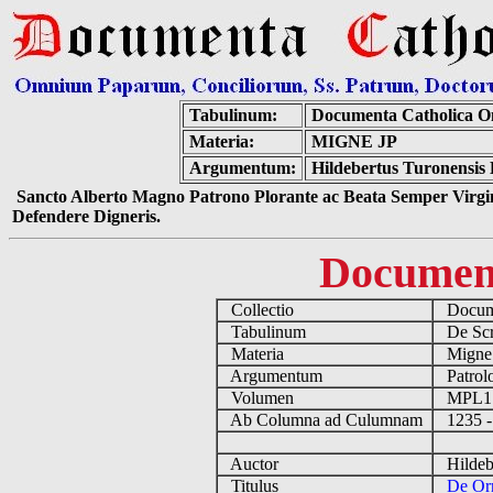
Tabulinum:
Documenta Catholica O
Materia:
MIGNE JP
Argumentum:
Hildebertus Turonensis
Sancto Alberto Magno Patrono Plorante ac Beata Semper Virgin
Defendere Digneris.
Documen
Collectio
Docume
Tabulinum
De Scri
Materia
Migne
Argumentum
Patrolo
Volumen
MPL1
Ab Columna ad Culumnam
1235 -
Auctor
Hildebe
Titulus
De Or