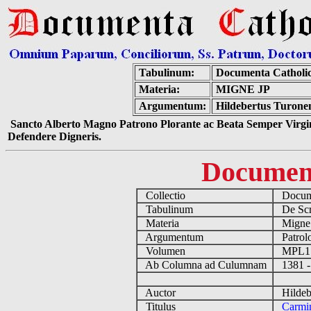
Tabulinum:
Documenta Catholi
Materia:
MIGNE JP
Argumentum:
Hildebertus Turonen
Sancto Alberto Magno Patrono Plorante ac Beata Semper Virgin
Defendere Digneris.
Documen
Collectio
Docume
Tabulinum
De Scri
Materia
Migne
Argumentum
Patrolo
Volumen
MPL1
Ab Columna ad Culumnam
1381 -
Auctor
Hildebe
Titulus
Carmin