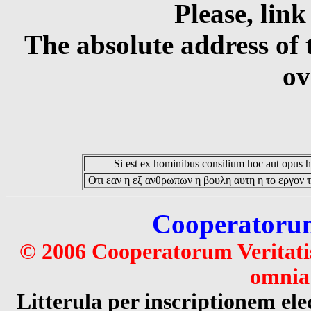
Please, link
The absolute address of 
ov
Si est ex hominibus consilium hoc aut opus hoc
Οτι εαν η εξ ανθρωπων η βουλη αυτη η το εργον τ
Cooperatorum 
© 2006 Cooperatorum Veritatis
omnia 
Litterula per inscriptionem 