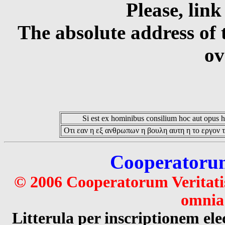
Please, link
The absolute address of 
ov
Si est ex hominibus consilium hoc aut opus hoc
Οτι εαν η εξ ανθρωπων η βουλη αυτη η το εργον τ
Cooperatorum 
© 2006 Cooperatorum Veritatis
omnia 
Litterula per inscriptionem 