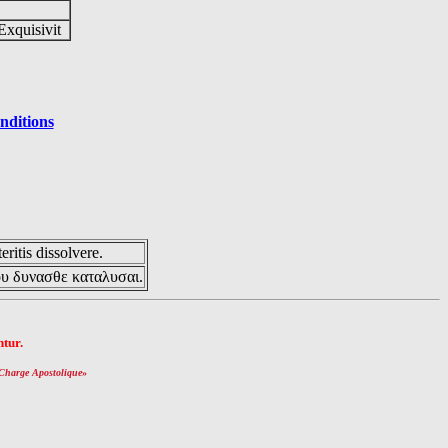
Exquisivit
nditions
eritis dissolvere.
ου δυνασθε καταλυσαι.
tur.
Charge Apostolique
»