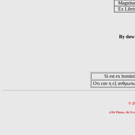
Magnit
Ex Libr
By down
Si est ex hominib
Οτι εαν η εξ ανθρωπω
© 2
«Ubi Petrus, ibi Ecc