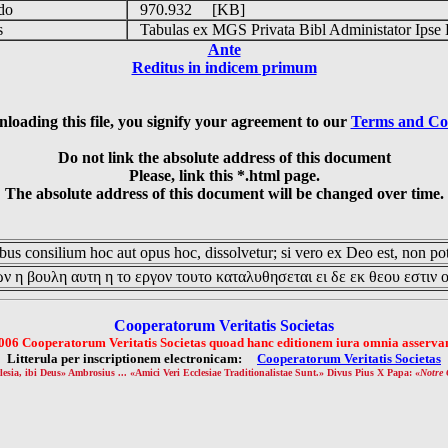
udo
970.932 [KB]
is
Tabulas ex MGS Privata Bibl Administator Ipse 
Ante
Reditus in indicem primum
loading this file, you signify your agreement to our
Terms and Co
Do not link the absolute address of this document
Please, link this *.html page.
The absolute address of this document will be changed over time.
us consilium hoc aut opus hoc, dissolvetur; si vero ex Deo est, non pot
ν η βουλη αυτη η το εργον τουτο καταλυθησεται ει δε εκ θεου εστιν 
Cooperatorum Veritatis Societas
006 Cooperatorum Veritatis Societas quoad hanc editionem iura omnia asservan
Litterula per inscriptionem electronicam:
Cooperatorum Veritatis Societas
lesia, ibi Deus» Ambrosius ... «Amici Veri Ecclesiae Traditionalistae Sunt.» Divus Pius X Papa: «
Notre 