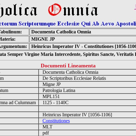
abulinum:
Documenta Catholica Omnia
ateria:
MIGNE JP
Argumentum:
Heinricus Imperator IV - Constitutiones [1056-110
ta Semper Virgine Maria Intercedente, Spiritus Sancte, Veritati
Documenti Lineamenta
o
Documenta Catholica Omnia
um
De Scriptoribus Ecclesiae Relatis
Migne JP
ntum
Patrologia Latina
n
MPL151
mna ad Culumnam
1125 - 1140C
Heinricus Imperator IV [1056-1106]
Constitutiones
MLT
pdf