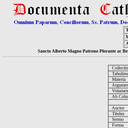
T
M
Sancto Alberto Magno Patrono Plorante ac Bea
Collecti
Tabulin
Materia
Argume
Volume
Ab Colu
Auctor
Titulus
Sermo
Forma